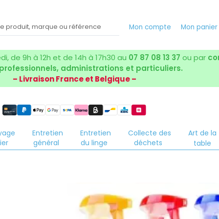
Mon compte
Mon panie
i, de 9h à 12h et de 14h à 17h30 au
07 87 08 13 37
ou par
co
 professionnels, administrations et particuliers.
– Livraison France et Belgique –
yage
Entretien
Entretien
Collecte des
Art de la
ier
général
du linge
déchets
table