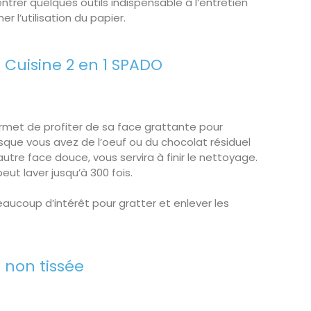
entrer quelques outils indispensable à l’entretien
r l’utilisation du papier.
e Cuisine 2 en 1 SPADO
met de profiter de sa face grattante pour
sque vous avez de l’oeuf ou du chocolat résiduel
 autre face douce, vous servira à finir le nettoyage.
ut laver jusqu’à 300 fois.
eaucoup d’intérêt pour gratter et enlever les
.
e non tissée