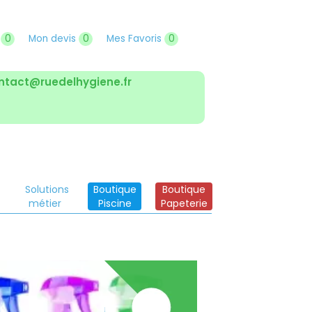
r
0
Mon devis
0
Mes Favoris
0
ntact@ruedelhygiene.fr
Solutions
Boutique
Boutique
métier
Piscine
Papeterie