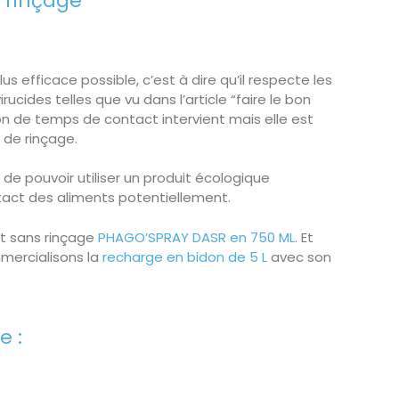
s rinçage
us efficace possible, c’est à dire qu’il respecte les
ucides telles que vu dans l’article “faire le bon
on de temps de contact intervient mais elle est
 de rinçage.
de pouvoir utiliser un produit écologique
ntact des aliments potentiellement.
t sans rinçage
PHAGO’SPRAY DASR en 750 ML
. Et
mercialisons la
recharge en bidon de 5 L
avec son
e :