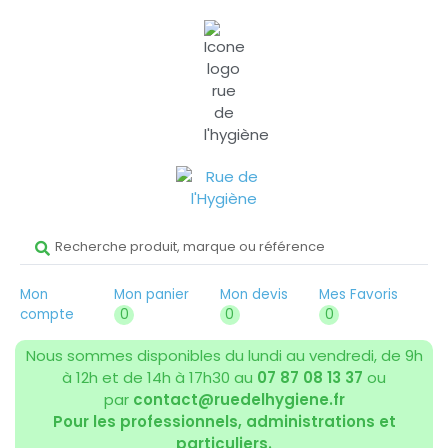
Mon
Mon panier
Mon devis
Mes Favoris
compte
0
0
0
Nous sommes disponibles du lundi au vendredi, de 9h
à 12h et de 14h à 17h30 au
07 87 08 13 37
ou
par
contact@ruedelhygiene.fr
Pour les professionnels, administrations et
particuliers.