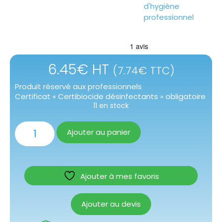
d'hygiène
professionnel
6.45
€
HT
(
7.74
€
TTC)
Produit réservé aux professionnels
Certificat « Certibiocide désinfectants » obligatoire
11 en stock
Ajouter au panier
Ajouter à mes favoris
Ajouter au devis