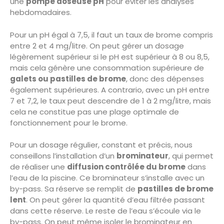
une
pompe doseuse pH
pour éviter les analyses
hebdomadaires.
Pour un pH égal à 7,5, il faut un taux de brome compris
entre 2 et 4 mg/litre. On peut gérer un dosage
légèrement supérieur si le pH est supérieur à 8 ou 8,5,
mais cela génère une consommation supérieure de
galets ou pastilles de brome
, donc des dépenses
également supérieures. A contrario, avec un pH entre
7 et 7,2, le taux peut descendre de 1 à 2 mg/litre, mais
cela ne constitue pas une plage optimale de
fonctionnement pour le brome.
Pour un dosage régulier, constant et précis, nous
conseillons l’installation d’un
brominateur
, qui permet
de réaliser une
diffusion contrôlée du brome
dans
l’eau de la piscine. Ce brominateur s’installe avec un
by-pass. Sa réserve se remplit de
pastilles de brome
lent
. On peut gérer la quantité d’eau filtrée passant
dans cette réserve. Le reste de l’eau s’écoule via le
by-pass. On peut même isoler le brominateur en