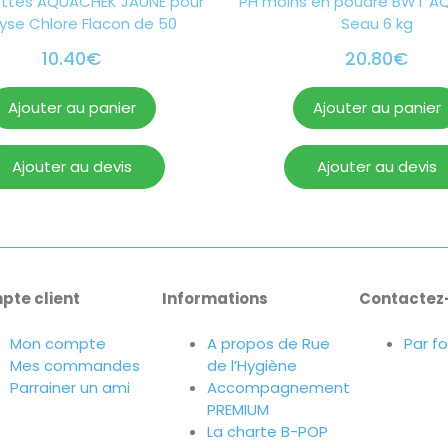
ttes AQUACHEK JAUNE pour
PH moins en poudre BWT A
yse Chlore Flacon de 50
Seau 6 kg
10.40
€
20.80
€
Ajouter au panier
Ajouter au panier
Ajouter au devis
Ajouter au devis
pte client
Informations
Contactez
Mon compte
A propos de Rue
Par f
Mes commandes
de l’Hygiène
Parrainer un ami
Accompagnement
PREMIUM
La charte B-POP