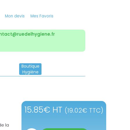
Mon devis
Mes Favoris
ntact@ruedelhygiene.fr
Boutique
Hygiène
15.85
€
HT
(
19.02
€
TTC)
de la