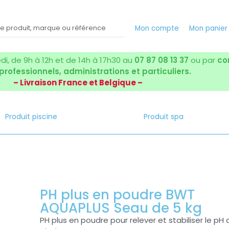
Mon compte
Mon panier
i, de 9h à 12h et de 14h à 17h30 au
07 87 08 13 37
ou par
co
 professionnels, administrations et particuliers.
– Livraison France et Belgique –
Produit piscine
Produit spa
PH plus en poudre BWT
AQUAPLUS Seau de 5 kg
PH plus en poudre pour relever et stabiliser le pH 