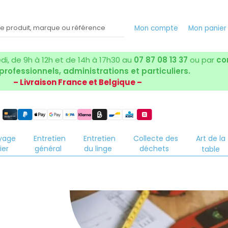
Mon compte
Mon panier
i, de 9h à 12h et de 14h à 17h30 au
07 87 08 13 37
ou par
co
 professionnels, administrations et particuliers.
– Livraison France et Belgique –
yage
Entretien
Entretien
Collecte des
Art de la
ier
général
du linge
déchets
table