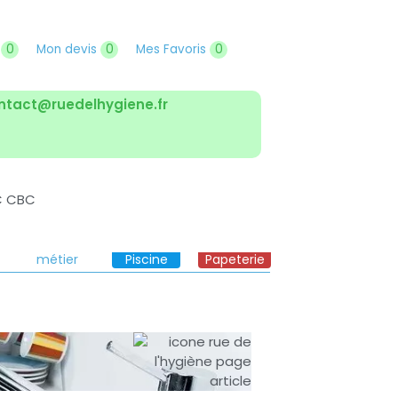
r
0
Mon devis
0
Mes Favoris
0
ntact@ruedelhygiene.fr
Solutions
Boutique
Boutique
métier
Piscine
Papeterie