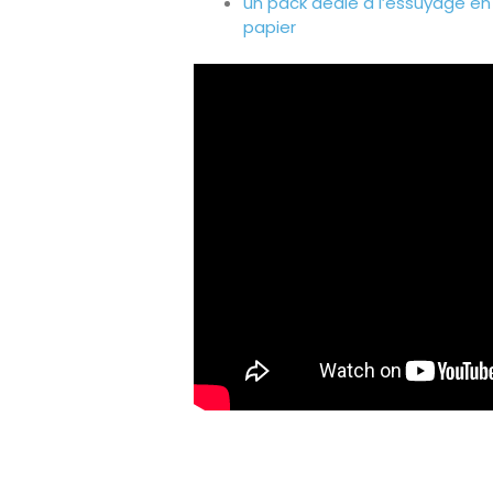
un pack dédié à l’essuyage e
papier