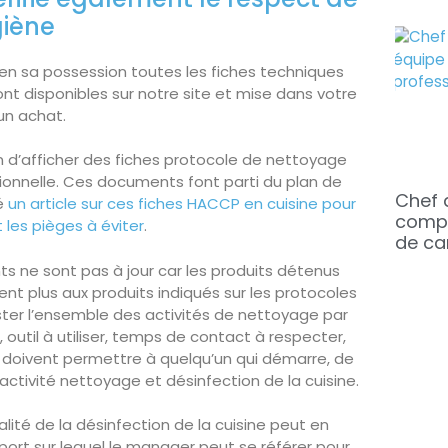
giène
r en sa possession toutes les fiches techniques
ont disponibles sur notre site et mise dans votre
un achat.
ion d’afficher des fiches protocole de nettoyage
ssionnelle. Ces documents font parti du plan de
Chef 
gé
un article sur ces fiches HACCP en cuisine pour
compé
t les pièges à éviter
.
de ca
s ne sont pas à jour car les produits détenus
nt plus aux produits indiqués sur les protocoles
ster l’ensemble des activités de nettoyage par
util à utiliser, temps de contact à respecter,
s doivent permettre à quelqu’un qui démarre, de
’activité nettoyage et désinfection de la cuisine.
lité de la désinfection de la cuisine peut en
port sur lequel le manager peut se référer pour