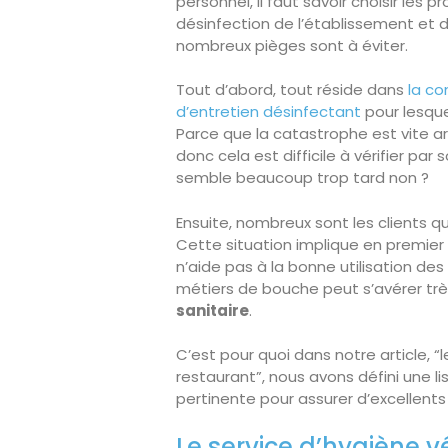
personnel, il faut savoir choisir les 
désinfection de l’établissement et 
nombreux pièges sont à éviter.
Tout d’abord, tout réside dans
la co
d’entretien désinfectant
pour lesque
Parce que la catastrophe est vite ar
donc cela est difficile à vérifier par 
semble beaucoup trop tard non ?
Ensuite, nombreux sont les clients q
Cette situation implique en premier 
n’aide pas à la bonne utilisation des
métiers de bouche peut s’avérer t
sanitaire
.
C’est pour quoi dans notre article, “
restaurant”, nous avons défini une 
pertinente pour assurer d’excellents
Le service d’hygiène v