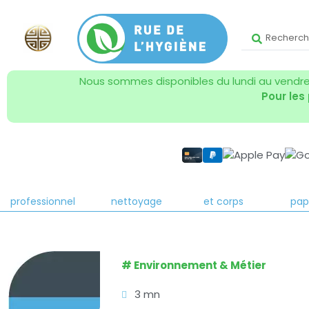
Nous sommes disponibles du lundi au vendred
Pour les
Produit entretien
Matériel de
Hygiène mains
Essu
professionnel
nettoyage
et corps
pap
#
Environnement & Métier
3 mn