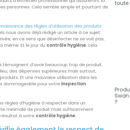
produits d’entretien professionnel qui assureront la
toute 
des personnes. Cela semble simple et pourtant de
nnaissance des règles d’utilisation des produits
ls nous avons déjà rédigé un article à ce sujet.
rivée, en ce sens que désinfecter ne se voit pas,
soi même. Et le jour du
contrôle hygiène
, cela
ui témoignent d’avoir beaucoup trop de produit.
lieu, des dépenses supérieures mais surtout,
 produits. Et une mauvaise utilisation dans les
rès dommageable pour votre
inspection
Produi
Swan 
?
les règles d’hygiène à respecter dans un
liste minimale de produit mais suffisamment
 résultat à votre
contrôle hygiène
.
érifie également le respect de