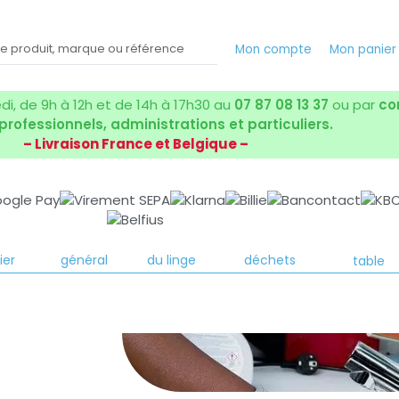
Mon compte
Mon panie
i, de 9h à 12h et de 14h à 17h30 au
07 87 08 13 37
ou par
co
 professionnels, administrations et particuliers.
– Livraison France et Belgique –
yage
Entretien
Entretien
Collecte des
Art de la
ier
général
du linge
déchets
table