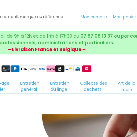
Mon compte
Mon panie
i, de 9h à 12h et de 14h à 17h30 au
07 87 08 13 37
ou par
co
 professionnels, administrations et particuliers.
– Livraison France et Belgique –
yage
Entretien
Entretien
Collecte des
Art de la
ier
général
du linge
déchets
table