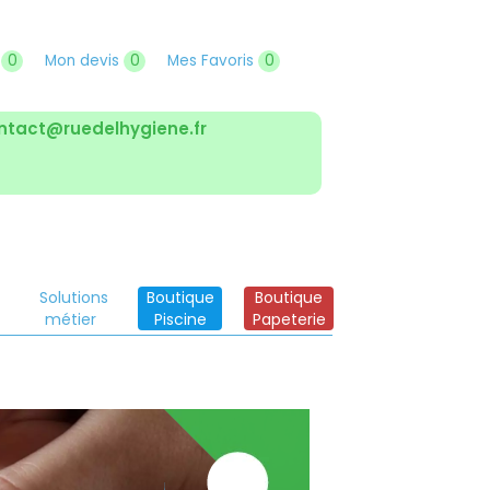
r
0
Mon devis
0
Mes Favoris
0
ntact@ruedelhygiene.fr
Solutions
Boutique
Boutique
métier
Piscine
Papeterie