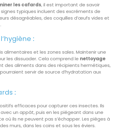
iner les cafards
, il est important de savoir
 signes typiques incluent des excréments de
deurs désagréables, des coquilles d’œufs vides et
.
l’hygiène :
is alimentaires et les zones sales. Maintenir une
our les dissuader. Cela comprend le
nettoyage
nt des aliments dans des récipients hermétiques,
 pourraient servir de source d’hydratation aux
ards :
sitifs efficaces pour capturer ces insectes. Ils
s avec un appât, puis en les piégeant dans une
e où ils ne peuvent pas s’échapper. Les pièges à
des murs, dans les coins et sous les éviers.