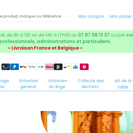
Mon compte
Mon panie
i, de 9h à 12h et de 14h à 17h30 au
07 87 08 13 37
ou par
co
 professionnels, administrations et particuliers.
– Livraison France et Belgique –
yage
Entretien
Entretien
Collecte des
Art de la
ier
général
du linge
déchets
table