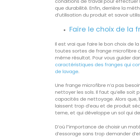
conditions de travail pour effectue
que durabilité. Enfin, derrière la mét
d’utilisation du produit et savoir util
Faire le choix de la 
Il est vrai que faire le bon choix de l
toutes sortes de frange microfibre 
même résultat. Pour vous guider dan
caractéristiques des franges qui con
de lavage
.
Une frange microfibre n’a pas besoi
nettoyer les sols. Il faut qu’elle soi
capacités de nettoyage. Alors que, b
laissent trop d’eau et de produit séch
terne, et qui développe un sol qui de
D’où l”importance de choisir un matéri
d’essorage sans trop demander d’effor