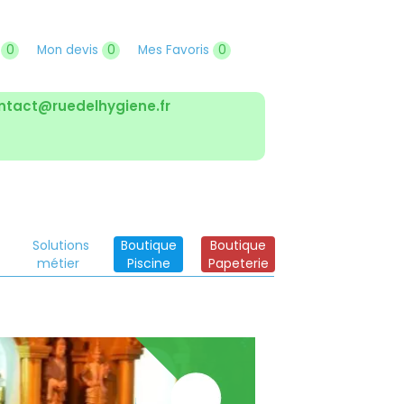
r
0
Mon devis
0
Mes Favoris
0
ntact@ruedelhygiene.fr
Solutions
Boutique
Boutique
métier
Piscine
Papeterie