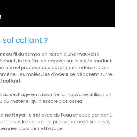
sol collant ?
ant au fil du temps en raison d’une mauvaise
échant, le bio film se dépose sur le sol, le rendant
arché actuel propose des détergents odorants voir
omène. Les molécules d’odeur se déposent sur le
l collant
.
es au séchage en raison de la mauvaise utilisation
 du matériel qui n’essore pas assez.
 de
nettoyer le sol
avec de l’eau chaude pendant
t diluer le restant de produit déposé sur le sol.
 quelques jours de nettoyage.