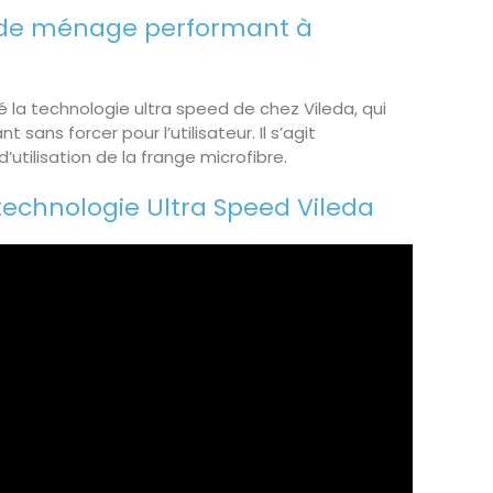
l de ménage performant à
é la technologie ultra speed de chez Vileda, qui
sans forcer pour l’utilisateur. Il s’agit
utilisation de la frange microfibre.
technologie Ultra Speed Vileda