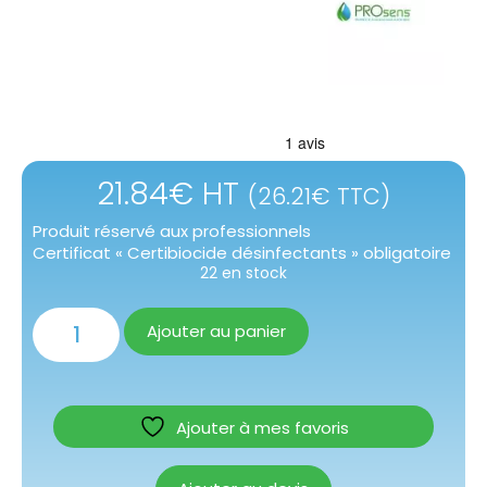
21.84
€
HT
(
26.21
€
TTC)
Produit réservé aux professionnels
Certificat « Certibiocide désinfectants » obligatoire
22 en stock
Ajouter au panier
Ajouter à mes favoris