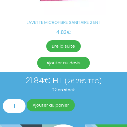
LAVETTE MICROFIBRE SANITAIRE 2 EN 1
4.83
€
Lire la suite
Ajouter au devis
21.84
€
HT
(
26.21
€
TTC)
22 en stock
Ajouter au panier