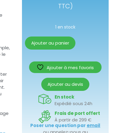
TTC)
ue
1 en stock
Ajouter au panier
mple,
 le
Ajouter à mes favoris
uter
ir
Ajouter au devis
nt.
u
En stock
Expédié sous 24h
Frais de port offert
sage
À partir de 299 €
Poser une question par
email
ou appelez-nous au