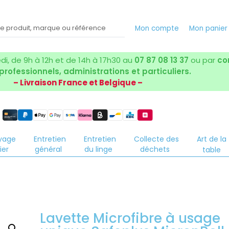
Mon compte
Mon panie
i, de 9h à 12h et de 14h à 17h30 au
07 87 08 13 37
ou par
co
 professionnels, administrations et particuliers.
– Livraison France et Belgique –
yage
Entretien
Entretien
Collecte des
Art de la
ier
général
du linge
déchets
table
Lavette Microfibre à usage