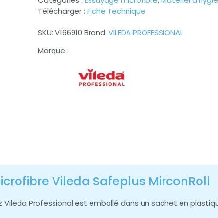
Catégories :
Essuyage microfibre
,
Matériel d'hygi
Télécharger :
Fiche Technique
SKU:
V166910
Brand:
VILEDA PROFESSIONAL
crofibre Vileda Safeplus MirconRoll
 Vileda Professional est emballé dans un sachet en plastique