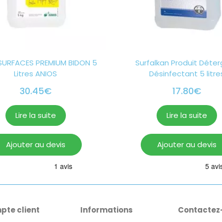
SURFACES PREMIUM BIDON 5
Surfalkan Produit Déte
Litres ANIOS
Désinfectant 5 litre
30.45
€
17.80
€
Lire la suite
Lire la suite
Ajouter au devis
Ajouter au devis
pte client
Informations
Contactez