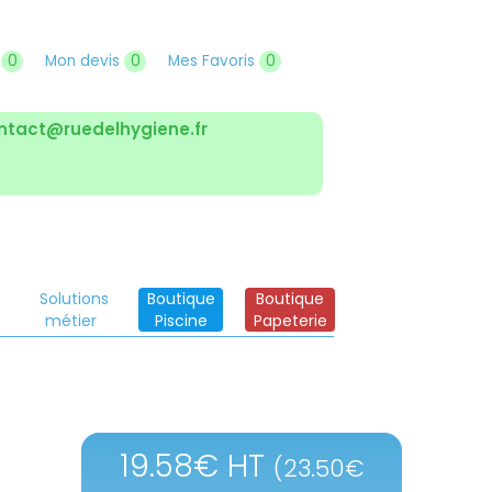
r
0
Mon devis
0
Mes Favoris
0
ntact@ruedelhygiene.fr
Solutions
Boutique
Boutique
métier
Piscine
Papeterie
19.58
€
HT
(
23.50
€