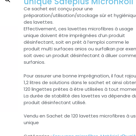
unique Safeplus MicronRoll
Ce sachet est conçu pour une
préparation/utilisation/stockage sûr et hygiéniq
des lavettes.
Effectivement, ces lavettes microfibres à usage
unique doivent être imprégnées d’un produit
désinfectant, soit en prêt à l’emploi comme le
produit multi surfaces anios ou surfalkan par exe
soit avec un produit désinfectant à diluer comme
surfanios.
Pour assurer une bonne imprégnation, il faut rajo
1,2 litres de solutions dans le sachet et ainsi obten
120 lingettes prêtes à être utilisées à tout mome
La durée de stabilité des lavettes va dépendre d
produit désinfectant utilisé.
Vendu en Sachet de 120 lavettes microfibres à u
unique