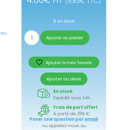
4.86
€
HT
(
5.83
€
TTC)
6 en stock
res
,
Ajouter au panier
Ajouter à mes favoris
Ajouter au devis
En stock
Expédié sous 24h
Frais de port offert
À partir de 299 €
Poser une question par
email
ou appelez-nous au