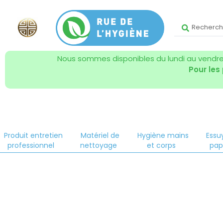
Nous sommes disponibles du lundi au vendred
Pour les
Produit entretien
Matériel de
Hygiène mains
Essu
professionnel
nettoyage
et corps
pap