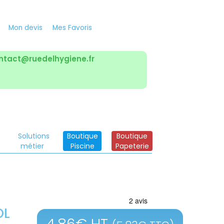
Mon devis
Mes Favoris
ntact@ruedelhygiene.fr
Solutions
Boutique
Boutique
métier
Piscine
Papeterie
OL