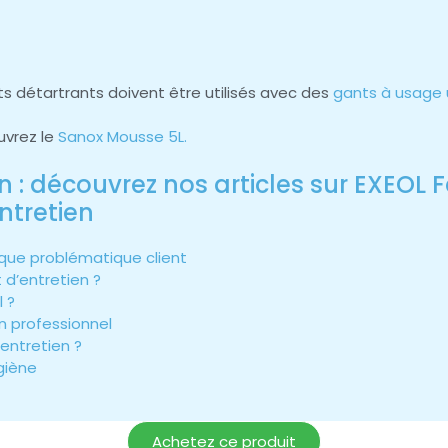
its détartrants doivent être utilisés avec des
gants à usage 
uvrez le
Sanox Mousse 5L.
n : découvrez nos articles sur EXEOL 
ntretien
aque problématique client
 d’entretien ?
 ?
en professionnel
’entretien ?
giène
Achetez ce produit