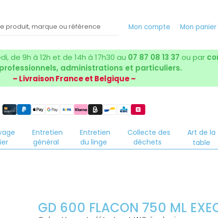
Mon compte
Mon panier
i, de 9h à 12h et de 14h à 17h30 au
07 87 08 13 37
ou par
co
 professionnels, administrations et particuliers.
– Livraison France et Belgique –
yage
Entretien
Entretien
Collecte des
Art de la
ier
général
du linge
déchets
table
GD 600 FLACON 750 ML EXE