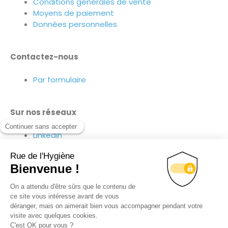
Conditions générales de vente
Moyens de paiement
Données personnelles
Contactez-nous
Par formulaire
Sur nos réseaux
Linkedin
Facebook
Youtube
10.08
€
HT
(
12.10
€
TTC)
Suivez-nous sur nos réseaux !
65 en stock