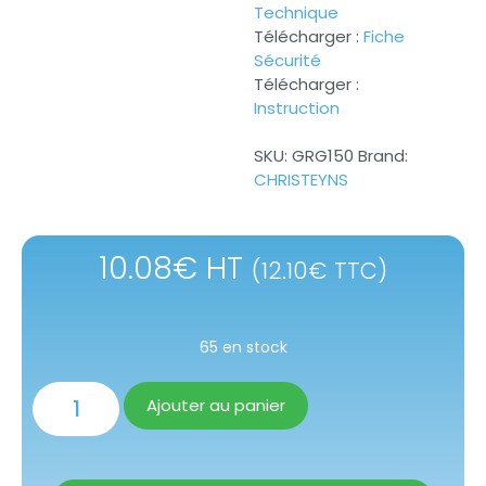
Technique
Télécharger :
Fiche
Sécurité
Télécharger :
Instruction
SKU:
GRG150
Brand:
CHRISTEYNS
10.08
€
HT
(
12.10
€
TTC)
65 en stock
Ajouter au panier