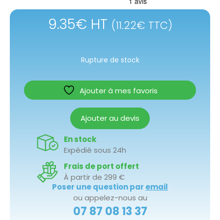
9.35
€
HT
(
11.22
€
TTC)
Rupture de stock
Ajouter à mes favoris
Ajouter au devis
En stock
Expédié sous 24h
Frais de port offert
À partir de 299 €
Poser une question par
email
ou appelez-nous au
07 87 08 13 37