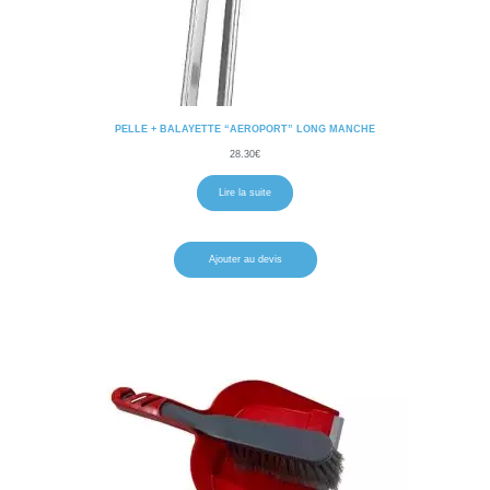
PELLE + BALAYETTE “AEROPORT” LONG MANCHE
28.30
€
Lire la suite
Ajouter au devis