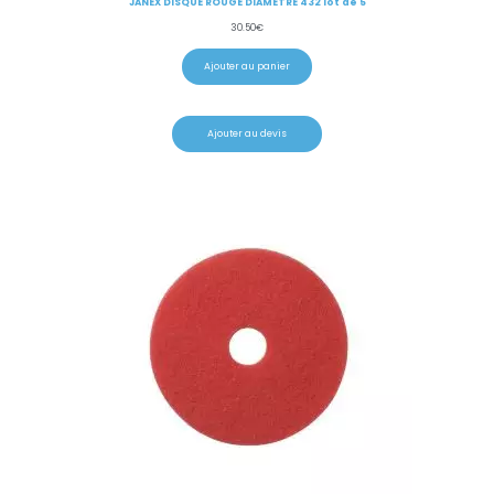
JANEX DISQUE ROUGE DIAMETRE 432 lot de 5
30.50
€
Ajouter au panier
Ajouter au devis