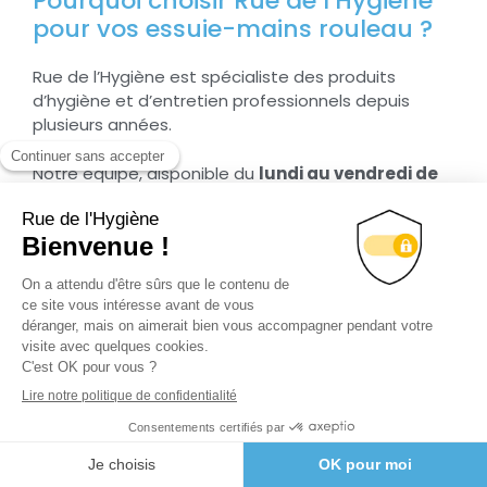
Pourquoi choisir Rue de l’Hygiène
pour vos essuie-mains rouleau ?
Rue de l’Hygiène est spécialiste des produits
d’hygiène et d’entretien professionnels depuis
plusieurs années.
Notre équipe, disponible du
lundi au vendredi de
9h à 17h30
au
07 87 08 13 37
, vous accompagne
dans le choix du bon système distributeur/rouleau
selon votre secteur d’activité, la fréquentation de
vos sanitaires et vos engagements
environnementaux.
Commandes traitées le jour même
pour
les articles en stock
Demande de devis en ligne
pour les achats
en volume
Conseil expert
sur les normes hygiène en
vigueur (HACCP, Vigipirate, etc.)
Livraison rapide
partout en France