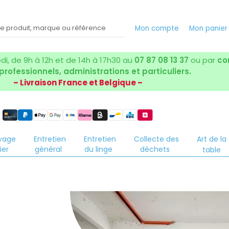
Mon compte
Mon panie
i, de 9h à 12h et de 14h à 17h30 au
07 87 08 13 37
ou par
co
 professionnels, administrations et particuliers.
– Livraison France et Belgique –
yage
Entretien
Entretien
Collecte des
Art de la
ier
général
du linge
déchets
table