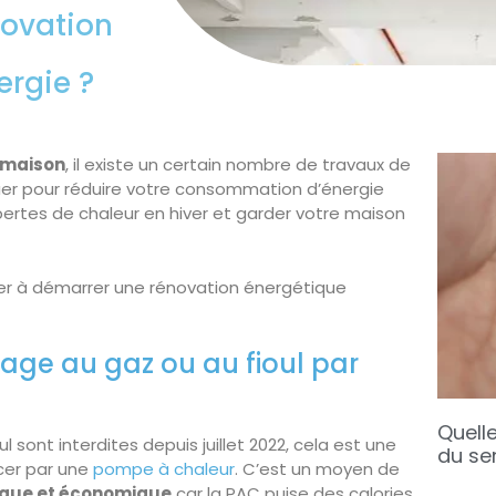
novation
rgie ?
 maison
, il existe un certain nombre de travaux de
er pour réduire votre consommation d’énergie
pertes de chaleur en hiver et garder votre maison
er à démarrer une rénovation énergétique
age au gaz ou au fioul par
Quelle
l sont interdites depuis juillet 2022, cela est une
du se
cer par une
pompe à chaleur
. C’est un moyen de
ique et économique
car la PAC puise des calories