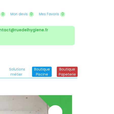
r
0
Mon devis
0
Mes Favoris
0
ntact@ruedelhygiene.fr
Solutions
Boutique
Boutique
métier
Piscine
Papeterie