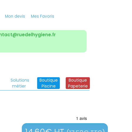
Mon devis
Mes Favoris
ntact@ruedelhygiene.fr
Solutions
Boutique
Boutique
métier
Piscine
Papeterie