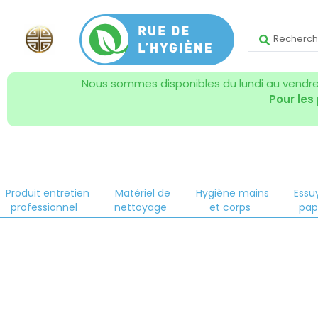
Nous sommes disponibles du lundi au vendred
Pour les
Produit entretien
Matériel de
Hygiène mains
Essu
professionnel
nettoyage
et corps
pap