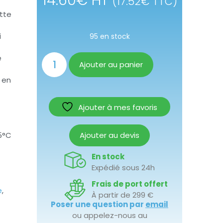
14.60
€
HT
(
17.52
€
TTC)
tte
i
95 en stock
e
Ajouter au panier
 en
Ajouter à mes favoris
5°C
Ajouter au devis
En stock
Expédié sous 24h
Frais de port offert
e
,
À partir de 299 €
Poser une question par
email
ou appelez-nous au