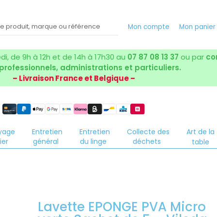
Mon compte
Mon panier
i, de 9h à 12h et de 14h à 17h30 au
07 87 08 13 37
ou par
co
 professionnels, administrations et particuliers.
– Livraison France et Belgique –
yage
Entretien
Entretien
Collecte des
Art de la
ier
général
du linge
déchets
table
Lavette EPONGE PVA Micro