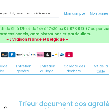
Mon compte
Mon panie
i, de 9h à 12h et de 14h à 17h30 au
07 87 08 13 37
ou par
co
 professionnels, administrations et particuliers.
– Livraison France et Belgique –
yage
Entretien
Entretien
Collecte des
Art de la
ier
général
du linge
déchets
table
Trieur document dos agrafé