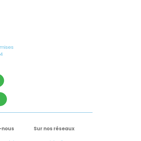
emises
A4
-nous
Sur nos réseaux