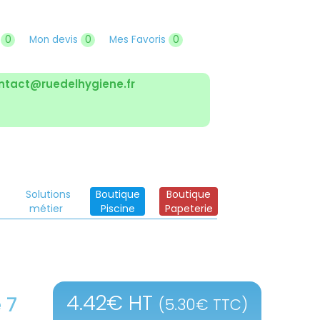
r
0
Mon devis
0
Mes Favoris
0
ntact@ruedelhygiene.fr
Solutions
Boutique
Boutique
métier
Piscine
Papeterie
4.42
€
HT
 7
(
5.30
€
TTC)