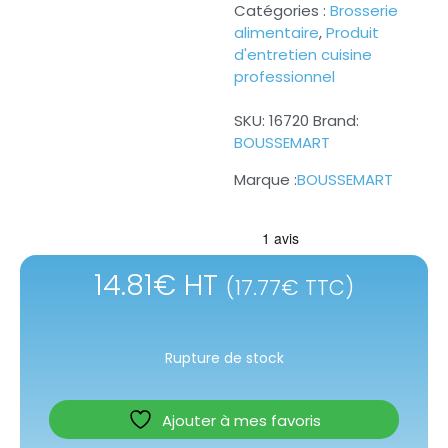
Catégories :
Brosserie
alimentaire
,
Produit
d'entretien cuisine
professionnel
SKU:
16720
Brand:
BOUSSEMART
BOUSSEMART
14.81
€
HT
(
17.77
€
TTC)
Rupture de stock
Ajouter à mes favoris