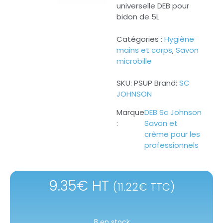
universelle DEB pour
bidon de 5L
Catégories :
Hygiène
mains et corps
,
Savon
microbille
SKU:
PSUP
Brand:
SC
JOHNSON
DEB Sc Johnson
Savon et
crème pour les
professionnels
9.35
€
HT
(
11.22
€
TTC)
8 en stock