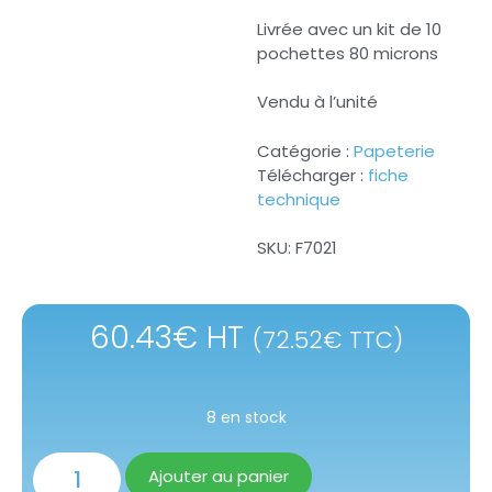
Livrée avec un kit de 10
pochettes 80 microns
Vendu à l’unité
Catégorie :
Papeterie
Télécharger :
fiche
technique
SKU:
F7021
60.43
€
HT
(
72.52
€
TTC)
8 en stock
Ajouter au panier