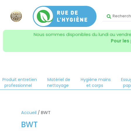
Nous sommes disponibles du lundi au vendred
Pour les
Produit entretien
Matériel de
Hygiène mains
Essu
professionnel
nettoyage
et corps
pap
Accueil
/ BWT
BWT