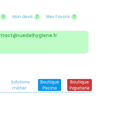
r
0
Mon devis
0
Mes Favoris
0
ntact@ruedelhygiene.fr
Solutions
Boutique
Boutique
métier
Piscine
Papeterie