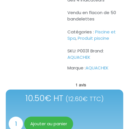
Vendu en flacon de 50
bandelettes
Catégories :
Piscine et
Spa
,
Produit piscine
SKU:
P0031
Brand:
AQUACHEK
AQUACHEK
10.50
€
HT
(
12.60
€
TTC)
Ajouter au panier