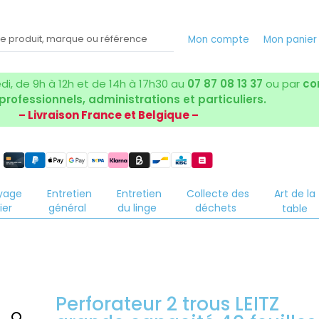
Mon compte
Mon panie
i, de 9h à 12h et de 14h à 17h30 au
07 87 08 13 37
ou par
co
 professionnels, administrations et particuliers.
– Livraison France et Belgique –
yage
Entretien
Entretien
Collecte des
Art de la
ier
général
du linge
déchets
table
Perforateur 2 trous LEITZ