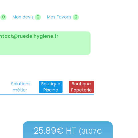
r
0
Mon devis
0
Mes Favoris
0
ntact@ruedelhygiene.fr
Solutions
Boutique
Boutique
métier
Piscine
Papeterie
25.89
€
HT
(
31.07
€