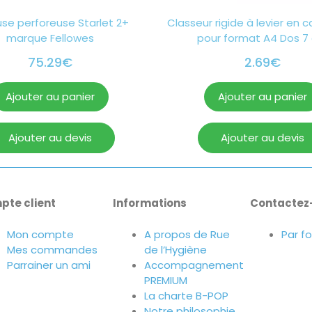
use perforeuse Starlet 2+
Classeur rigide à levier en c
marque Fellowes
pour format A4 Dos 7
75.29
€
2.69
€
Ajouter au panier
Ajouter au panier
Ajouter au devis
Ajouter au devis
pte client
Informations
Contactez
Mon compte
A propos de Rue
Par f
Mes commandes
de l’Hygiène
Parrainer un ami
Accompagnement
PREMIUM
La charte B-POP
Notre philosophie