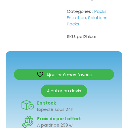
Catégories :
Packs
Entretien
,
Solutions
Packs
SKU:
pe12hlcui
Ajouter à mes favoris
Ajouter au devis
En stock
Expédié sous 24h
Frais de port offert
À partir de 299 €