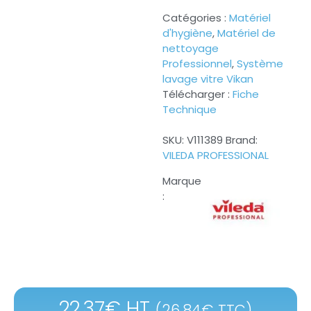
Catégories :
Matériel
d'hygiène
,
Matériel de
nettoyage
Professionnel
,
Système
lavage vitre Vikan
Télécharger :
Fiche
Technique
SKU:
V111389
Brand:
VILEDA PROFESSIONAL
22.37
€
HT
(
26.84
€
TTC)