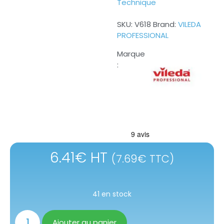
Technique
SKU:
V618
Brand:
VILEDA
PROFESSIONAL
6.41
€
HT
(
7.69
€
TTC)
41 en stock
Ajouter au panier