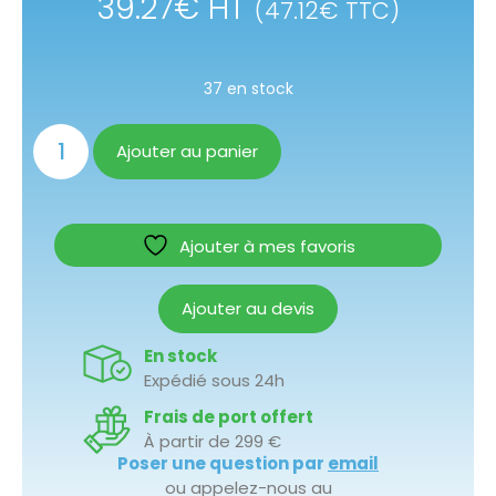
39.27
€
HT
(
47.12
€
TTC)
37 en stock
Ajouter au panier
Ajouter à mes favoris
Ajouter au devis
En stock
Expédié sous 24h
Frais de port offert
À partir de 299 €
Poser une question par
email
ou appelez-nous au