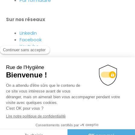
Par formulaire
Sur nos réseaux
Linkedin
Facebook
Youtube
Suivez-nous sur nos réseaux !
4.99
€
HT
(
5.99
€
TTC)
© TOUS DROITS RÉSERVÉS
RUE DE L’HYGIÈNE 2020
Rupture de stock