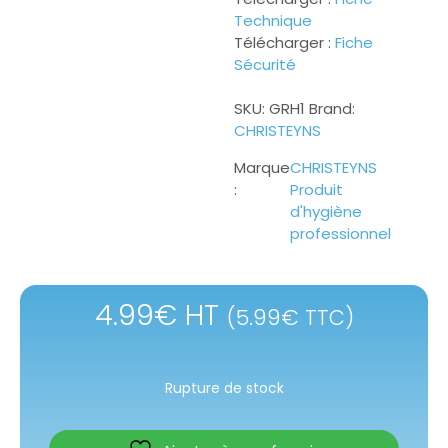
Technique
Télécharger :
Fiche
Sécurité
SKU:
GRH1
Brand:
CHRISTEYNS
CHRISTEYNS
Produit
d'hygiène
professionnel
4.99
€
HT
(
5.99
€
TTC)
Rupture de stock