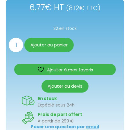
6.77
€
HT
(
8.12
€
TTC)
32 en stock
Ajouter au panier
Ajouter à mes favoris
Ajouter au devis
En stock
Expédié sous 24h
Frais de port offert
À partir de 299 €
Poser une question par
email