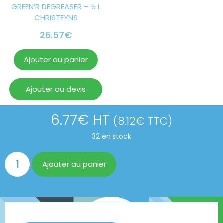
GREEN’R DEGREASER – 5 L
CHRISTEYNS
26.57
€
Ajouter au panier
Ajouter au devis
6.77
€
HT
(
8.12
€
TTC)
32 en stock
Ajouter au panier