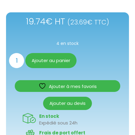
19.74
€
HT
(
23.69
€
TTC)
4 en stock
Ajouter au panier
Ajouter à mes favoris
Ajouter au devis
En stock
Expédié sous 24h
Frais de port offert