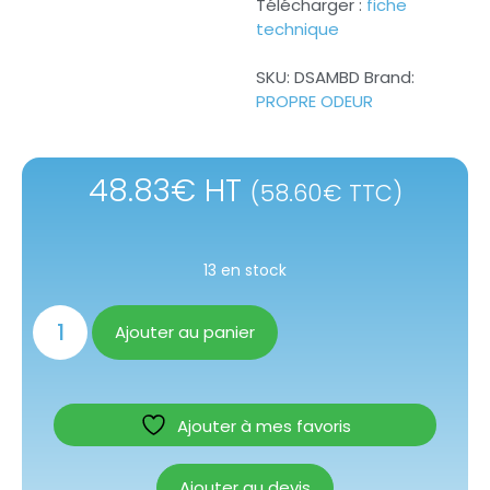
Télécharger :
fiche
technique
SKU:
DSAMBD
Brand:
PROPRE ODEUR
48.83
€
HT
(
58.60
€
TTC)
13 en stock
Ajouter au panier
Ajouter à mes favoris
Ajouter au devis