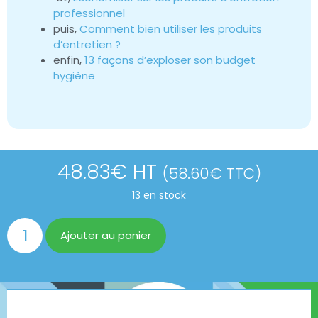
professionnel
puis,
Comment bien utiliser les produits
d’entretien ?
enfin,
13 façons d’exploser son budget
hygiène
48.83
€
HT
(
58.60
€
TTC)
13 en stock
Ajouter au panier