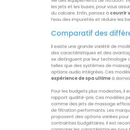
vie des équipements de filtration.
les jets et les buses, pour vous assu
du calcaire. Enfin, pensez à
couvrir 
l’eau des impuretés et réduire les 
Comparatif des différ
Il existe une grande variété de mod
des caractéristiques et des avanta
se distinguent par leur technologie
telles que des systèmes de massage
options audio intégrées. Ces modèl
expérience de spa ultime
à domici
Pour les budgets plus modestes, il e
rapport qualité-prix. Ces modèles p
comme des jets de massage effica
de filtration performants. Les ma
proposent des options variées pour 
contraintes budgétaires. Il est recom
comparer les caractéristiques pour fa