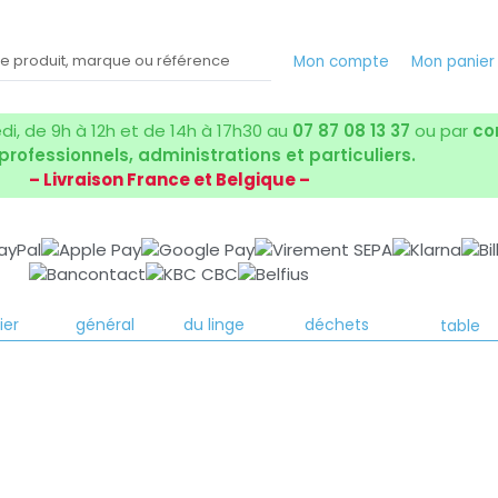
Mon compte
Mon panie
i, de 9h à 12h et de 14h à 17h30 au
07 87 08 13 37
ou par
co
 professionnels, administrations et particuliers.
– Livraison France et Belgique –
yage
Entretien
Entretien
Collecte des
Art de la
ier
général
du linge
déchets
table