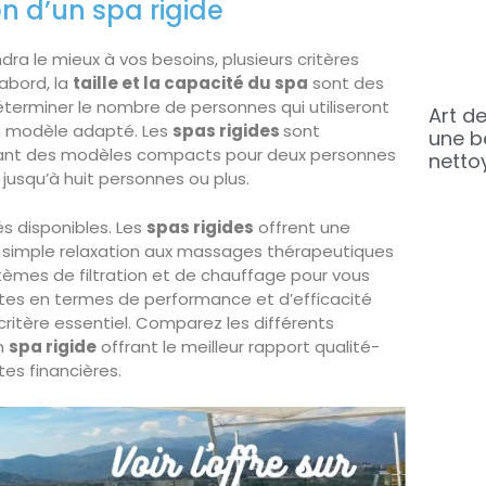
on d’un spa rigide
dra le mieux à vos besoins, plusieurs critères
abord, la
taille et la capacité du spa
sont des
éterminer le nombre de personnes qui utiliseront
Art de
un modèle adapté. Les
spas rigides
sont
une b
 allant des modèles compacts pour deux personnes
netto
 jusqu’à huit personnes ou plus.
és disponibles. Les
spas rigides
offrent une
a simple relaxation aux massages thérapeutiques
tèmes de filtration et de chauffage pour vous
ntes en termes de performance et d’efficacité
critère essentiel. Comparez les différents
n
spa rigide
offrant le meilleur rapport qualité-
tes financières.