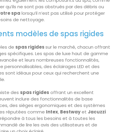
 Vérifiez également les composants du spa, comme
rer qu’ils ne sont pas obstrués par des débris ou
votre spa
lorsqu’il n’est pas utilisé pour protéger
besoins de nettoyage.
ents modèles de spas rigides
èles de
spas rigides
sur le marché, chacun offrant
ges spécifiques. Les spas de luxe haut de gamme
 avancée et leurs nombreuses fonctionnalités,
 personnalisables, des éclairages LED et des
es sont idéaux pour ceux qui recherchent une
le.
xiste des
spas rigides
offrant un excellent
euvent inclure des fonctionnalités de base
ces, des sièges ergonomiques et des systèmes
rques réputées comme
Intex
,
Bestway
et
Jacuzzi
répondre à tous les besoins et à toutes les
mandé de lire les avis des utilisateurs et de
ire un choix éclairé.