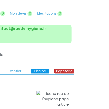
r
0
Mon devis
0
Mes Favoris
0
ntact@ruedelhygiene.fr
Solutions
Boutique
Boutique
métier
Piscine
Papeterie