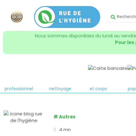
Nous sommes disponibles du lundi au vendred
Pour les
Produit entretien
Matériel de
Hygiène mains
Essu
professionnel
nettoyage
et corps
pap
#
Autres
4 mn