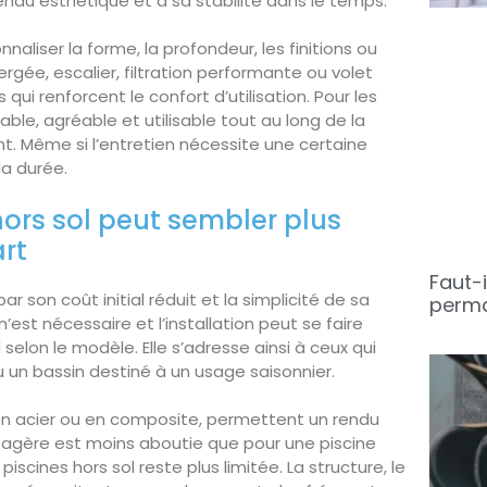
endu esthétique et à sa stabilité dans le temps.
aliser la forme, la profondeur, les finitions ou
gée, escalier, filtration performante ou volet
ui renforcent le confort d’utilisation. Pour les
able, agréable et utilisable tout au long de la
nt. Même si l’entretien nécessite une certaine
 la durée.
hors sol peut sembler plus
rt
Faut-i
ar son coût initial réduit et la simplicité de sa
perma
est nécessaire et l’installation peut se faire
elon le modèle. Elle s’adresse ainsi à ceux qui
 un bassin destiné à un usage saisonnier.
, en acier ou en composite, permettent un rendu
sagère est moins aboutie que pour une piscine
piscines hors sol reste plus limitée. La structure, le