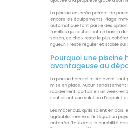
ajoutée à la propriété grâce à son r
La piscine enterrée permet de personn
encore les équipements. Plage immer
automatique font partie des options q
familles qui souhaitent un bassin dur
saison, ce choix reste le plus cohére
rigueur, il reste régulier et stable sur
Pourquoi une piscine 
avantageuse au dépa
La piscine hors sol attire avant tout p
mise en place. Aucun terrassement n’
rapidement, parfois en un week-end s
souhaitent une solution d’appoint ou
Les matériaux, qu’ils soient en bois
agréable, même si l’intégration pay
enterrée. Toutefois, la durabilité des 