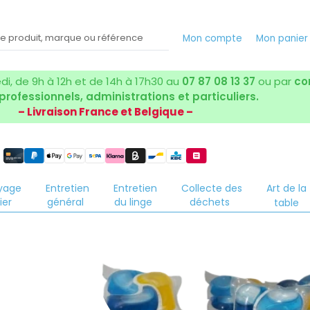
Mon compte
Mon panie
i, de 9h à 12h et de 14h à 17h30 au
07 87 08 13 37
ou par
co
 professionnels, administrations et particuliers.
– Livraison France et Belgique –
yage
Entretien
Entretien
Collecte des
Art de la
ier
général
du linge
déchets
table