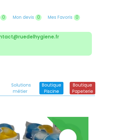
r
0
Mon devis
0
Mes Favoris
0
ntact@ruedelhygiene.fr
Solutions
Boutique
Boutique
métier
Piscine
Papeterie