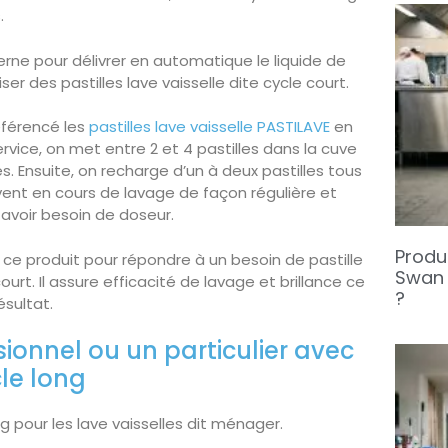
.
erne pour délivrer en automatique le liquide de
liser des pastilles lave vaisselle dite cycle court.
éférencé les
pastilles lave vaisselle PASTILAVE
en
rvice, on met entre 2 et 4 pastilles dans la cuve
s. Ensuite, on recharge d’un à deux pastilles tous
olvent en cours de lavage de façon régulière et
avoir besoin de doseur.
Produi
 ce produit pour répondre à un besoin de pastille
Swan 
ourt. Il assure efficacité de lavage et brillance ce
?
sultat.
sionnel ou un particulier avec
cle long
ng pour les lave vaisselles dit ménager.