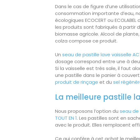
Dans le cas de figure d’une utilisat
consommation importante d’eau, no
écologiques ECOCERT ou ECOLABEL de
les produits sont fabriqués à partir d
biomasse agricole. Alcool de plante,
colza compose ce produit.
Un
seau de pastille lave vaisselle A
dosage correspond entre une à deux p
Si la vaisselle est très sale, il faut
une pastille dans le panier à couvert.
produit de rinçage
et du
sel régéné
La meilleure pastille l
Nous proposons l’option du
seau de 
TOUT EN 1
. Les pastilles sont en sac
avec le produit. Elles remplacent eff
Ce qui confère à cet achat le meilleu