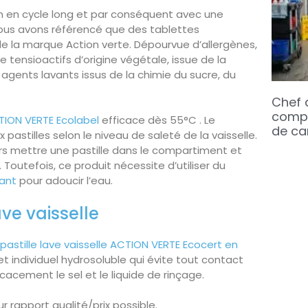
ion en cycle long et par conséquent avec une
us avons référencé que des tablettes
 la marque Action verte. Dépourvue d’allergènes,
e tensioactifs d’origine végétale, issue de la
 agents lavants issus de la chimie du sucre, du
Chef 
compé
CTION VERTE Ecolabel
efficace dès 55°C . Le
de ca
astilles selon le niveau de saleté de la vaisselle.
 alors mettre une pastille dans le compartiment et
 Toutefois, ce produit nécessite d’utiliser du
rant
pour adoucir l’eau.
ave vaisselle
pastille lave vaisselle ACTION VERTE Ecocert en
het individuel hydrosoluble qui évite tout contact
icacement le sel et le liquide de rinçage.
r rapport qualité/prix possible.