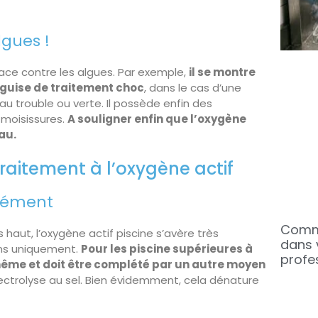
lgues !
icace contre les algues. Par exemple,
il se montre
n guise de traitement choc
, dans le cas d’une
eau trouble ou verte. Il possède enfin des
-moisissures.
A souligner enfin que l’oxygène
eau.
raitement à l’oxygène actif
plément
Comme
aut, l’oxygène actif piscine s’avère très
dans 
ins uniquement.
Pour les piscine supérieures à
profe
i-même et doit être complété par un autre moyen
lectrolyse au sel. Bien évidemment, cela dénature