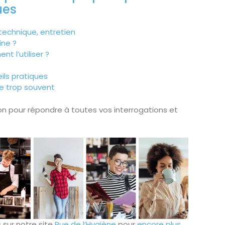
ues
x technique, entretien
ine ?
t l’utiliser ?
ils pratiques
lie trop souvent
on pour répondre à toutes vos interrogations et
 sur notre site
Rue de l’Hygiène
pour
encore plus