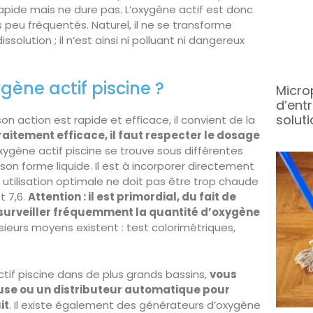
rapide mais ne dure pas. L’oxygène actif est donc
peu fréquentés. Naturel, il ne se transforme
solution ; il n’est ainsi ni polluant ni dangereux
gène actif piscine ?
Micro
d’entr
soluti
son action est rapide et efficace, il convient de la
raitement efficace, il faut respecter le dosage
oxygène actif piscine se trouve sous différentes
son forme liquide. Il est à incorporer directement
e utilisation optimale ne doit pas être trop chaude
t 7,6.
Attention : il est primordial, du fait de
e surveiller fréquemment la quantité d’oxygène
sieurs moyens existent : test colorimétriques,
actif piscine dans de plus grands bassins,
vous
se ou un distributeur automatique pour
it
. Il existe également des générateurs d’oxygène