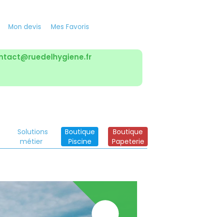
Mon devis
Mes Favoris
ntact@ruedelhygiene.fr
Solutions
Boutique
Boutique
métier
Piscine
Papeterie