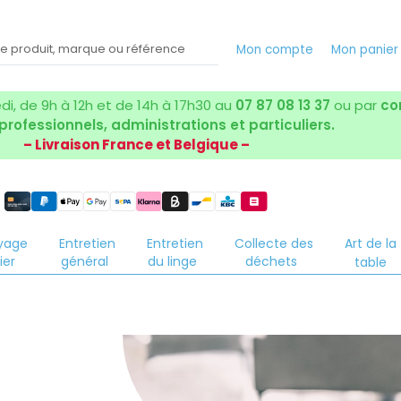
Mon compte
Mon panier
i, de 9h à 12h et de 14h à 17h30 au
07 87 08 13 37
ou par
co
 professionnels, administrations et particuliers.
– Livraison France et Belgique –
yage
Entretien
Entretien
Collecte des
Art de la
ier
général
du linge
déchets
table