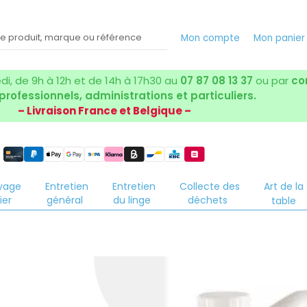
Mon compte
Mon panie
i, de 9h à 12h et de 14h à 17h30 au
07 87 08 13 37
ou par
co
 professionnels, administrations et particuliers.
– Livraison France et Belgique –
yage
Entretien
Entretien
Collecte des
Art de la
ier
général
du linge
déchets
table