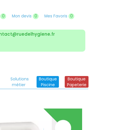
r
0
Mon devis
0
Mes Favoris
0
ntact@ruedelhygiene.fr
Solutions
Boutique
Boutique
métier
Piscine
Papeterie