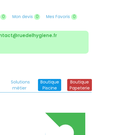
r
0
Mon devis
0
Mes Favoris
0
ntact@ruedelhygiene.fr
Solutions
Boutique
Boutique
métier
Piscine
Papeterie