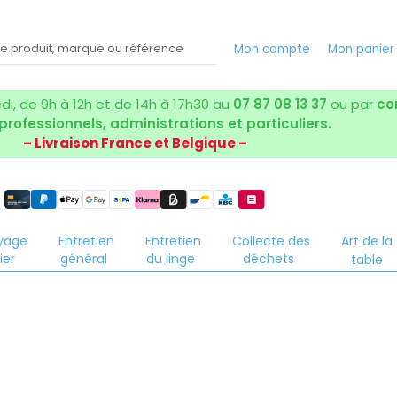
Mon compte
Mon panie
i, de 9h à 12h et de 14h à 17h30 au
07 87 08 13 37
ou par
co
 professionnels, administrations et particuliers.
– Livraison France et Belgique –
yage
Entretien
Entretien
Collecte des
Art de la
ier
général
du linge
déchets
table