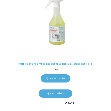
XON-FORTE 750 ml Décapant four friteuse puissant KIEHL
12.81
€
Ajouter au panier
Ajouter au devis