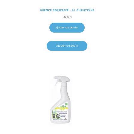
GREEN’R DEGREASER – 5 L CHRISTEYNS
26.57
€
Ajouter au panier
Ajouter au devis