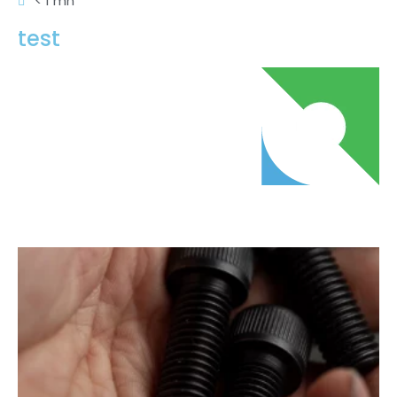
< 1 mn
test