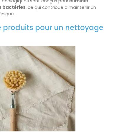
 écologiques sont conçus pour
éliminer
s bactéries
, ce qui contribue à maintenir un
énique.
de produits pour un nettoyage