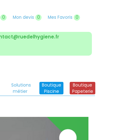
r
0
Mon devis
0
Mes Favoris
0
ntact@ruedelhygiene.fr
Solutions
Boutique
Boutique
métier
Piscine
Papeterie