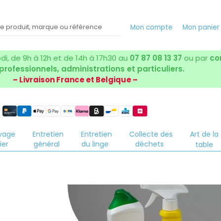
Mon compte
Mon panie
i, de 9h à 12h et de 14h à 17h30 au
07 87 08 13 37
ou par
co
 professionnels, administrations et particuliers.
– Livraison France et Belgique –
yage
Entretien
Entretien
Collecte des
Art de la
ier
général
du linge
déchets
table