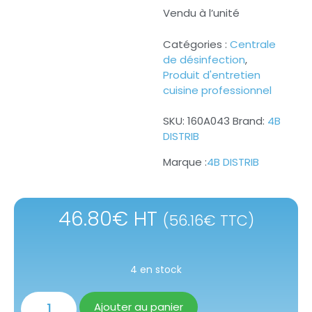
Vendu à l’unité
Catégories :
Centrale
de désinfection
,
Produit d'entretien
cuisine professionnel
SKU:
160A043
Brand:
4B
DISTRIB
4B DISTRIB
46.80
€
HT
(
56.16
€
TTC)
4 en stock
Ajouter au panier