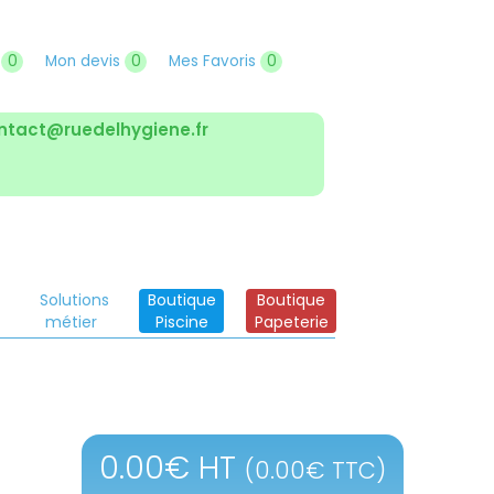
r
0
Mon devis
0
Mes Favoris
0
ntact@ruedelhygiene.fr
Solutions
Boutique
Boutique
métier
Piscine
Papeterie
0.00
€
HT
(
0.00
€
TTC)