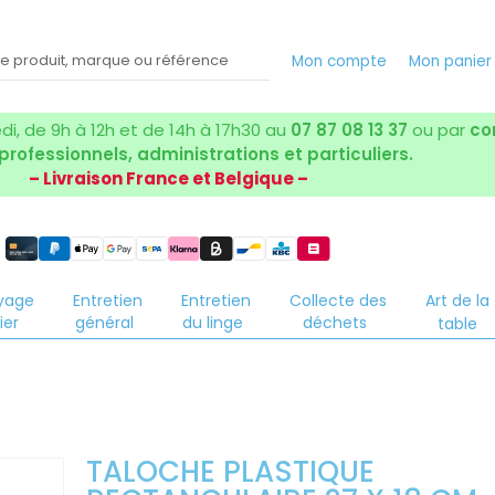
Mon compte
Mon panie
i, de 9h à 12h et de 14h à 17h30 au
07 87 08 13 37
ou par
co
 professionnels, administrations et particuliers.
– Livraison France et Belgique –
yage
Entretien
Entretien
Collecte des
Art de la
ier
général
du linge
déchets
table
TALOCHE PLASTIQUE