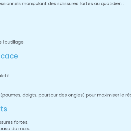
ssionnels manipulant des salissures fortes au quotidien :
l’outillage.
ficace
.
leté.
s (paumes, doigts, pourtour des ongles) pour maximiser le rés
rts
issures fortes.
base de maïs.