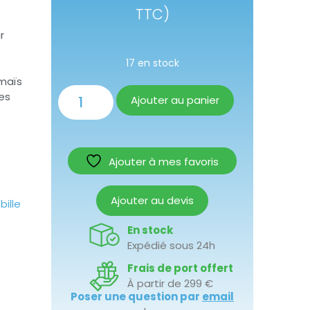
TTC)
r
17 en stock
 maïs
es
Ajouter au panier
Ajouter à mes favoris
Ajouter au devis
ille
En stock
Expédié sous 24h
Frais de port offert
À partir de 299 €
Poser une question par
email