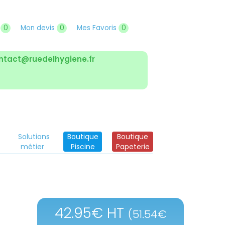
r
0
Mon devis
0
Mes Favoris
0
ntact@ruedelhygiene.fr
Solutions
Boutique
Boutique
métier
Piscine
Papeterie
42.95
€
HT
(
51.54
€