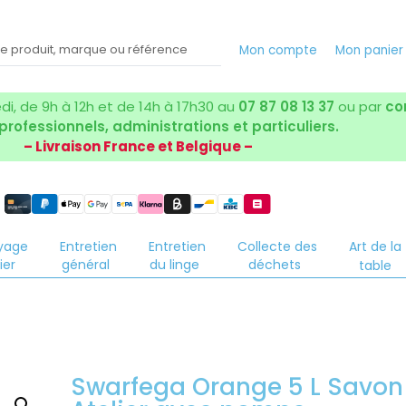
Mon compte
Mon panie
i, de 9h à 12h et de 14h à 17h30 au
07 87 08 13 37
ou par
co
 professionnels, administrations et particuliers.
– Livraison France et Belgique –
yage
Entretien
Entretien
Collecte des
Art de la
ier
général
du linge
déchets
table
Swarfega Orange 5 L Savon