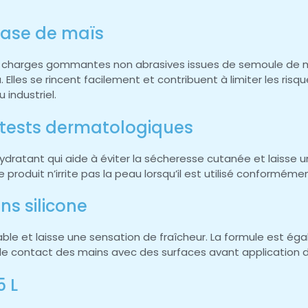
base de maïs
s charges gommantes non abrasives issues de semoule de maïs
 Elles se rincent facilement et contribuent à limiter les ri
 industriel.
t tests dermatologiques
hydratant qui aide à éviter la sécheresse cutanée et laisse 
roduit n’irrite pas la peau lorsqu’il est utilisé conformém
s silicone
réable et laisse une sensation de fraîcheur. La formule est é
de contact des mains avec des surfaces avant application d
5 L