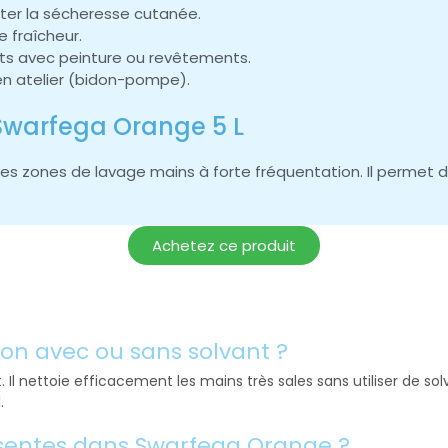
iter la sécheresse cutanée.
 fraîcheur.
ts avec peinture ou revêtements.
en atelier (bidon-pompe).
Swarfega Orange 5 L
les zones de lavage mains à forte fréquentation. Il permet d
Achetez ce produit
von avec ou sans solvant ?
Il nettoie efficacement les mains très sales sans utiliser de sol
.
résentes dans Swarfega Orange ?