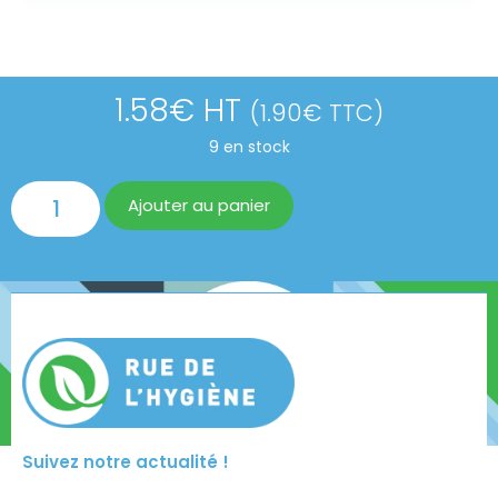
1.58
€
HT
(
1.90
€
TTC)
9 en stock
Ajouter au panier
Suivez notre actualité !