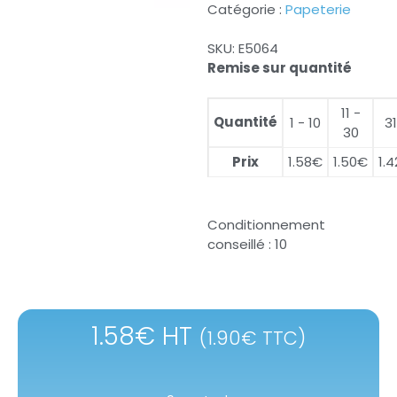
Catégorie :
Papeterie
SKU:
E5064
Remise sur quantité
11 -
Quantité
1 - 10
3
30
Prix
1.58
€
1.50
€
1.4
Conditionnement
conseillé : 10
1.58
€
HT
(
1.90
€
TTC)