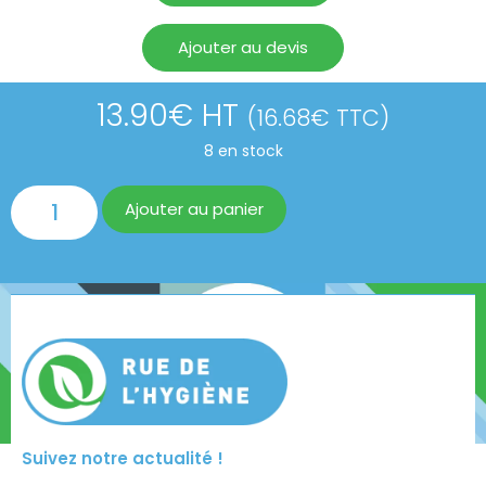
Ajouter au devis
13.90
€
HT
(
16.68
€
TTC)
8 en stock
Ajouter au panier
Suivez notre actualité !