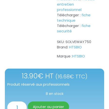
entretien
professionnel
Télécharger :
fiche
technique
Télécharger :
fiche
securité
SKU:
SOLVEWAY750
Brand:
HTSBIO
HTSBIO
13.90
€
HT
(
16.68
€
TTC)
Produit réservé aux professionnels
8 en stock
Ajouter au panier