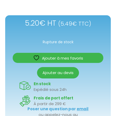
5.20
€
HT
(
5.49
€
TTC)
Rupture de stock
Ajouter à mes favoris
Ajouter au devis
En stock
Expédié sous 24h
Frais de port offert
À partir de 299 €
Poser une question par
email
ou appelez-nous au